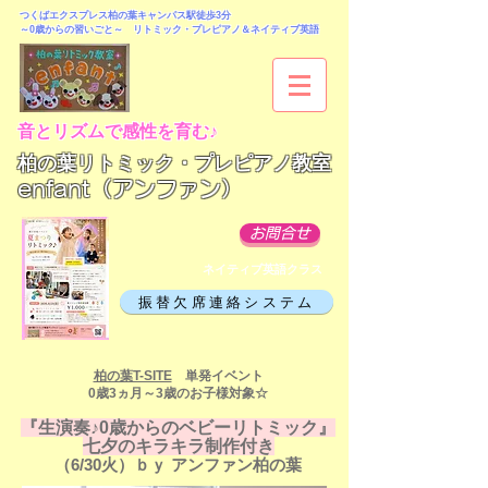
つくばエクスプレス柏の葉キャンパス駅徒歩3分
～0歳からの習いごと～
リトミック・プレピアノ＆ネイティブ英語
音とリズムで感性を育む♪
柏の葉リトミック・プレピアノ教室
enfant（アンファン）
お問合せ
ネイティブ英語クラス
振替欠席連絡システム
柏の葉T-SITE
単発イベント
0歳3ヵ月～3歳のお子様対象☆
『生演奏♪0歳からのベビー
リトミック』
​七夕のキラキラ制作付き
（6/30火）
ｂｙ アンファン柏の葉