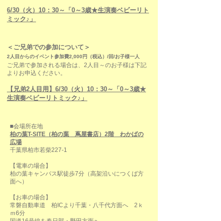
​6/30（火）10：30～​「0～3歳★生演奏ベビーリト
ミック♪」
＜ご兄弟での参加について＞
2人目からのイベント参加費2,000円（税込）/回/お子様一人
ご兄弟で参加される場合は、2人目～のお子様は下記
よりお申込ください。
​【兄弟2人目用】6/30（火）10：30～​「0～3歳★
生演奏ベビーリトミック♪」
■会場所在地
柏の葉T-SITE（柏の葉 蔦屋書店）2階 わかばの
広場
千葉県柏市若柴227-1
【電車の場合】
柏の葉キャンパス駅徒歩7分（高架沿いにつくば方
面へ）
【お車の場合】
常磐自動車道 柏ICより千葉・八千代方面へ 2ｋ
ｍ6分