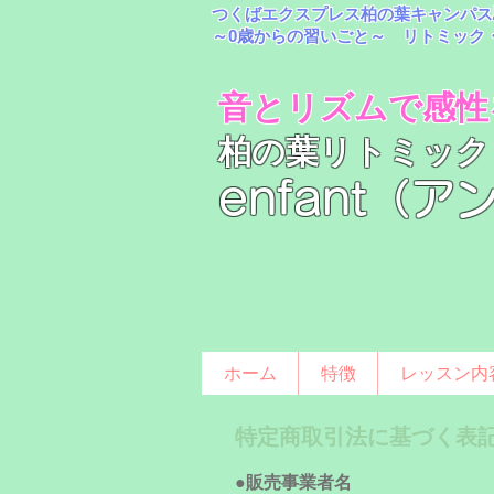
つくばエクスプレス柏の葉キャンパス
～0歳からの習いごと～
リトミック
音とリズムで感性
柏の葉リトミック
enfant（
ホーム
特徴
レッスン内
特定商取引法に基づく表
●販売事業者名