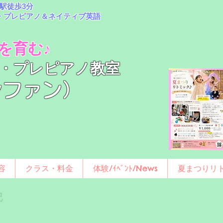
駅徒歩3分
・プレピアノ＆ネイティブ英語
を育む♪
・プレピアノ教室
アンファン）
容
クラス・料金
体験/ｲﾍﾞﾝﾄ/News
夏まつりリ
記