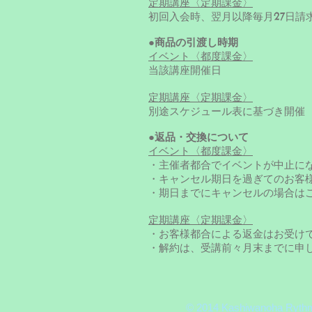
定期講座〈定期課金〉
初回入会時、翌月以降毎月27日請
●商品の引渡し時期
イベント〈都度課金〉
当該講座開催日
定期講座〈定期課金〉
別途スケジュール表に基づき開催
●返品・交換について
イベント〈都度課金〉
・主催者都合でイベントが中止に
・キャンセル期日を過ぎてのお客
・期日までにキャンセルの場合は
定期講座〈定期課金〉
・お客様都合による返金はお受け
・解約は、受講前々月末までに申
© 2014 Kashiwanoha Ryth