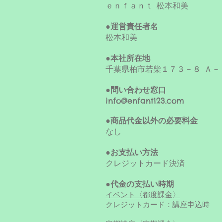
ｅｎｆａｎｔ 松本和美
●運営責任者名
松本和美
●本社所在地
千葉県柏市若柴１７３－８ Ａ－
●問い合わせ窓口
info@enfant123.com
●商品代金以外の必要料金
なし
●お支払い方法
クレジットカード決済
●代金の支払い時期
イベント〈都度課金〉
クレジットカード：講座申込時